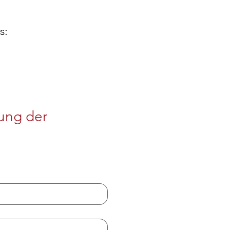
s:
ung der