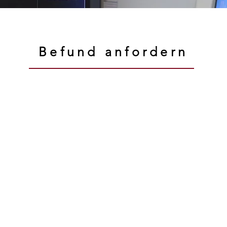
Befund anfordern
zu
chen