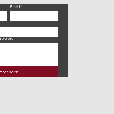
E-Mail
*
richt ein
Absenden