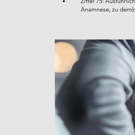
Ziffer 75: Ausführli
Anamnese, zu dem(n)